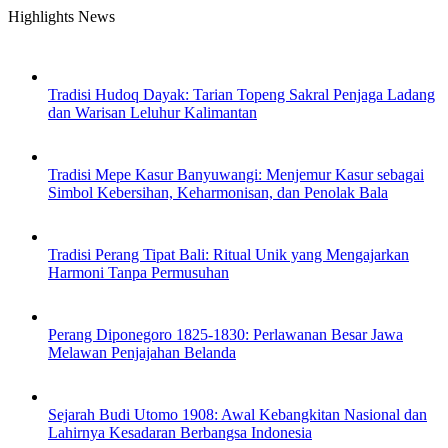
Skip
Highlights News
to
content
Tradisi Hudoq Dayak: Tarian Topeng Sakral Penjaga Ladang
dan Warisan Leluhur Kalimantan
Tradisi Mepe Kasur Banyuwangi: Menjemur Kasur sebagai
Simbol Kebersihan, Keharmonisan, dan Penolak Bala
Tradisi Perang Tipat Bali: Ritual Unik yang Mengajarkan
Harmoni Tanpa Permusuhan
Perang Diponegoro 1825-1830: Perlawanan Besar Jawa
Melawan Penjajahan Belanda
Sejarah Budi Utomo 1908: Awal Kebangkitan Nasional dan
Lahirnya Kesadaran Berbangsa Indonesia