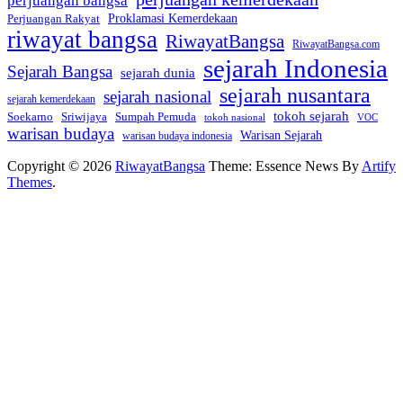
perjuangan bangsa
Perjuangan Rakyat
Proklamasi Kemerdekaan
riwayat bangsa
RiwayatBangsa
RiwayatBangsa.com
sejarah Indonesia
Sejarah Bangsa
sejarah dunia
sejarah nusantara
sejarah nasional
sejarah kemerdekaan
tokoh sejarah
Soekarno
Sriwijaya
Sumpah Pemuda
VOC
tokoh nasional
warisan budaya
Warisan Sejarah
warisan budaya indonesia
Copyright © 2026
RiwayatBangsa
Theme: Essence News By
Artify
Themes
.