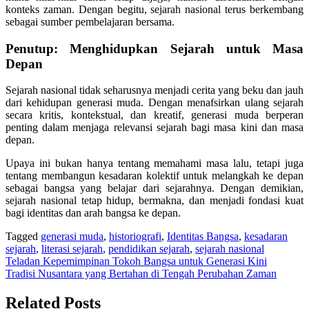
konteks zaman. Dengan begitu, sejarah nasional terus berkembang
sebagai sumber pembelajaran bersama.
Penutup: Menghidupkan Sejarah untuk Masa
Depan
Sejarah nasional tidak seharusnya menjadi cerita yang beku dan jauh
dari kehidupan generasi muda. Dengan menafsirkan ulang sejarah
secara kritis, kontekstual, dan kreatif, generasi muda berperan
penting dalam menjaga relevansi sejarah bagi masa kini dan masa
depan.
Upaya ini bukan hanya tentang memahami masa lalu, tetapi juga
tentang membangun kesadaran kolektif untuk melangkah ke depan
sebagai bangsa yang belajar dari sejarahnya. Dengan demikian,
sejarah nasional tetap hidup, bermakna, dan menjadi fondasi kuat
bagi identitas dan arah bangsa ke depan.
Tagged
generasi muda
,
historiografi
,
Identitas Bangsa
,
kesadaran
sejarah
,
literasi sejarah
,
pendidikan sejarah
,
sejarah nasional
Navigasi
Teladan Kepemimpinan Tokoh Bangsa untuk Generasi Kini
Tradisi Nusantara yang Bertahan di Tengah Perubahan Zaman
pos
Related Posts