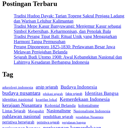
Postingan Terbaru
Tradisi Hudoq Dayak: Tarian Topeng Sakral Penjaga Ladang
dan Warisan Leluhur Kalimantan
Tradisi Mepe Kasur Banyuwangi: Menjemur Kasur sebagai
Simbol Kebersihan, Keharmonisan, dan Penolak Bala
Tradisi Perang Tipat Bali: Ritual Unik yang Mengajarkan
Harmoni Tanpa Permusuhan
Perang Diponegoro 1825-1830: Perlawanan Besar Jawa
Melawan Penjajahan Belanda
Sejarah Budi Utomo 1908: Awal Kebangkitan Nasional dan
Lahirnya Kesadaran Berbangsa Indonesia
Tag
Budaya Indonesia
arsip sejarah
arkeologi indonesia
budaya nusantara
Identitas Bangsa
fakta sejarah
edukasi sejarah
Kemerdekaan Indonesia
identitas nasional
kearifan lokal
kerajaan Nusantara
Kolonial Belanda
kolonialisme
Nasionalisme
Lintas Sejarah
Nasionalisme Indonesia
Majapahit
pahlawan nasional
pendidikan sejarah
peradaban Nusantara
peristiwa bersejarah
peristiwa sejarah
perjalanan bangsa
perjuangan kemerdekaan