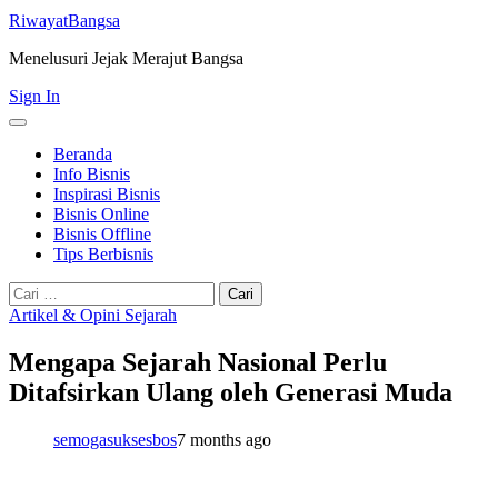
RiwayatBangsa
Menelusuri Jejak Merajut Bangsa
Sign In
Beranda
Info Bisnis
Inspirasi Bisnis
Bisnis Online
Bisnis Offline
Tips Berbisnis
Cari
untuk:
Artikel & Opini Sejarah
Mengapa Sejarah Nasional Perlu
Ditafsirkan Ulang oleh Generasi Muda
semogasuksesbos
7 months ago