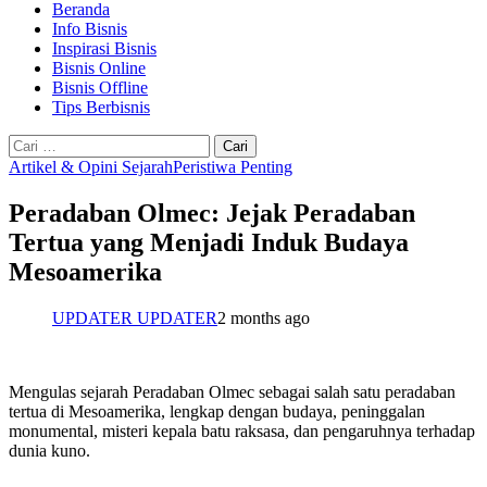
Beranda
Info Bisnis
Inspirasi Bisnis
Bisnis Online
Bisnis Offline
Tips Berbisnis
Cari
untuk:
Artikel & Opini Sejarah
Peristiwa Penting
Peradaban Olmec: Jejak Peradaban
Tertua yang Menjadi Induk Budaya
Mesoamerika
UPDATER UPDATER
2 months ago
Mengulas sejarah Peradaban Olmec sebagai salah satu peradaban
tertua di Mesoamerika, lengkap dengan budaya, peninggalan
monumental, misteri kepala batu raksasa, dan pengaruhnya terhadap
dunia kuno.