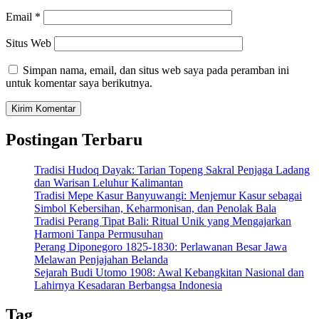
Email
*
Situs Web
Simpan nama, email, dan situs web saya pada peramban ini
untuk komentar saya berikutnya.
Postingan Terbaru
Tradisi Hudoq Dayak: Tarian Topeng Sakral Penjaga Ladang
dan Warisan Leluhur Kalimantan
Tradisi Mepe Kasur Banyuwangi: Menjemur Kasur sebagai
Simbol Kebersihan, Keharmonisan, dan Penolak Bala
Tradisi Perang Tipat Bali: Ritual Unik yang Mengajarkan
Harmoni Tanpa Permusuhan
Perang Diponegoro 1825-1830: Perlawanan Besar Jawa
Melawan Penjajahan Belanda
Sejarah Budi Utomo 1908: Awal Kebangkitan Nasional dan
Lahirnya Kesadaran Berbangsa Indonesia
Tag