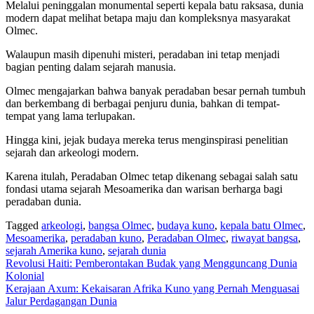
Melalui peninggalan monumental seperti kepala batu raksasa, dunia
modern dapat melihat betapa maju dan kompleksnya masyarakat
Olmec.
Walaupun masih dipenuhi misteri, peradaban ini tetap menjadi
bagian penting dalam sejarah manusia.
Olmec mengajarkan bahwa banyak peradaban besar pernah tumbuh
dan berkembang di berbagai penjuru dunia, bahkan di tempat-
tempat yang lama terlupakan.
Hingga kini, jejak budaya mereka terus menginspirasi penelitian
sejarah dan arkeologi modern.
Karena itulah, Peradaban Olmec tetap dikenang sebagai salah satu
fondasi utama sejarah Mesoamerika dan warisan berharga bagi
peradaban dunia.
Tagged
arkeologi
,
bangsa Olmec
,
budaya kuno
,
kepala batu Olmec
,
Mesoamerika
,
peradaban kuno
,
Peradaban Olmec
,
riwayat bangsa
,
sejarah Amerika kuno
,
sejarah dunia
Navigasi
Revolusi Haiti: Pemberontakan Budak yang Mengguncang Dunia
Kolonial
pos
Kerajaan Axum: Kekaisaran Afrika Kuno yang Pernah Menguasai
Jalur Perdagangan Dunia