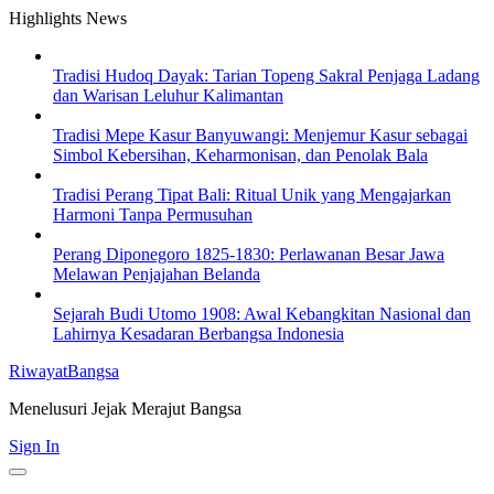
Skip
Highlights News
to
content
Tradisi Hudoq Dayak: Tarian Topeng Sakral Penjaga Ladang
dan Warisan Leluhur Kalimantan
Tradisi Mepe Kasur Banyuwangi: Menjemur Kasur sebagai
Simbol Kebersihan, Keharmonisan, dan Penolak Bala
Tradisi Perang Tipat Bali: Ritual Unik yang Mengajarkan
Harmoni Tanpa Permusuhan
Perang Diponegoro 1825-1830: Perlawanan Besar Jawa
Melawan Penjajahan Belanda
Sejarah Budi Utomo 1908: Awal Kebangkitan Nasional dan
Lahirnya Kesadaran Berbangsa Indonesia
RiwayatBangsa
Menelusuri Jejak Merajut Bangsa
Sign In