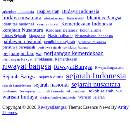
Budaya Indonesia
arsip sejarah
arkeologi indonesia
budaya nusantara
Identitas Bangsa
fakta sejarah
edukasi sejarah
Kemerdekaan Indonesia
identitas nasional
kearifan lokal
kerajaan Nusantara
Kolonial Belanda
kolonialisme
Nasionalisme
Lintas Sejarah
Nasionalisme Indonesia
Majapahit
pahlawan nasional
pendidikan sejarah
peradaban Nusantara
peristiwa bersejarah
peristiwa sejarah
perjalanan bangsa
perjuangan kemerdekaan
perjuangan bangsa
Perjuangan Rakyat
Proklamasi Kemerdekaan
riwayat bangsa
RiwayatBangsa
RiwayatBangsa.com
sejarah Indonesia
Sejarah Bangsa
sejarah dunia
sejarah nusantara
sejarah nasional
sejarah kemerdekaan
tokoh sejarah
Soekarno
Sriwijaya
Sumpah Pemuda
VOC
tokoh nasional
warisan budaya
Warisan Sejarah
warisan budaya indonesia
Copyright © 2026
RiwayatBangsa
Theme: Essence News By
Artify
Themes
.