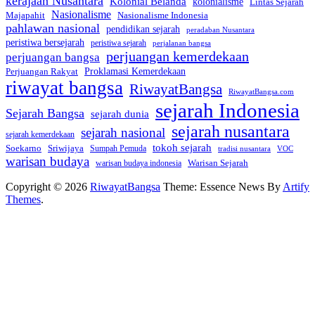
kerajaan Nusantara
Kolonial Belanda
kolonialisme
Lintas Sejarah
Nasionalisme
Majapahit
Nasionalisme Indonesia
pahlawan nasional
pendidikan sejarah
peradaban Nusantara
peristiwa bersejarah
peristiwa sejarah
perjalanan bangsa
perjuangan kemerdekaan
perjuangan bangsa
Proklamasi Kemerdekaan
Perjuangan Rakyat
riwayat bangsa
RiwayatBangsa
RiwayatBangsa.com
sejarah Indonesia
Sejarah Bangsa
sejarah dunia
sejarah nusantara
sejarah nasional
sejarah kemerdekaan
tokoh sejarah
Soekarno
Sriwijaya
Sumpah Pemuda
VOC
tradisi nusantara
warisan budaya
Warisan Sejarah
warisan budaya indonesia
Copyright © 2026
RiwayatBangsa
Theme: Essence News By
Artify
Themes
.