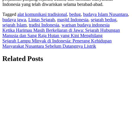
Indonesia yang telah diwariskan selama berabad-abad.
Tagged
alat komunikasi tradisional
,
bedug
,
budaya Islam Nusantara
,
budaya jawa
,
Lintas Sejarah
,
masjid Indonesia
,
sejarah bedug
,
sejarah Islam
,
tradisi Indonesia
,
warisan budaya indonesia
Navigasi
Ketika Harimau Masih Berkeliaran di Jawa: Sejarah Hubungan
Manusia dan Sang Raja Hutan yang Kini Menghilang
pos
Sejarah Lampu Minyak di Indonesia: Penerang Kehidupan
Masyarakat Nusantara Sebelum Datangnya Listrik
Related Posts