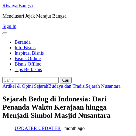
RiwayatBangsa
Menelusuri Jejak Merajut Bangsa
Sign In
Beranda
Info Bisnis
Inspirasi Bisnis
Bisnis Online
Bisnis Offline
Tips Berbisnis
Cari
untuk:
Artikel & Opini Sejarah
Budaya dan Tradisi
Sejarah Nusantara
Sejarah Bedug di Indonesia: Dari
Penanda Waktu Kerajaan hingga
Menjadi Simbol Masjid Nusantara
UPDATER UPDATER
1 month ago