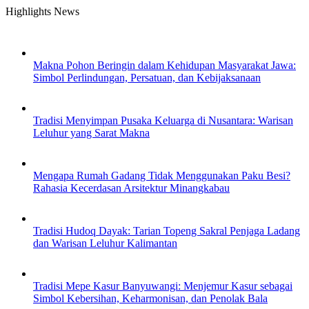
Skip
Highlights News
to
content
Makna Pohon Beringin dalam Kehidupan Masyarakat Jawa:
Simbol Perlindungan, Persatuan, dan Kebijaksanaan
Tradisi Menyimpan Pusaka Keluarga di Nusantara: Warisan
Leluhur yang Sarat Makna
Mengapa Rumah Gadang Tidak Menggunakan Paku Besi?
Rahasia Kecerdasan Arsitektur Minangkabau
Tradisi Hudoq Dayak: Tarian Topeng Sakral Penjaga Ladang
dan Warisan Leluhur Kalimantan
Tradisi Mepe Kasur Banyuwangi: Menjemur Kasur sebagai
Simbol Kebersihan, Keharmonisan, dan Penolak Bala