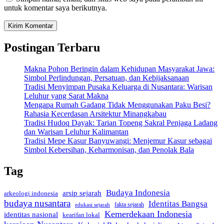
untuk komentar saya berikutnya.
Postingan Terbaru
Makna Pohon Beringin dalam Kehidupan Masyarakat Jawa:
Simbol Perlindungan, Persatuan, dan Kebijaksanaan
Tradisi Menyimpan Pusaka Keluarga di Nusantara: Warisan
Leluhur yang Sarat Makna
Mengapa Rumah Gadang Tidak Menggunakan Paku Besi?
Rahasia Kecerdasan Arsitektur Minangkabau
Tradisi Hudoq Dayak: Tarian Topeng Sakral Penjaga Ladang
dan Warisan Leluhur Kalimantan
Tradisi Mepe Kasur Banyuwangi: Menjemur Kasur sebagai
Simbol Kebersihan, Keharmonisan, dan Penolak Bala
Tag
Budaya Indonesia
arsip sejarah
arkeologi indonesia
budaya nusantara
Identitas Bangsa
edukasi sejarah
fakta sejarah
Kemerdekaan Indonesia
identitas nasional
kearifan lokal