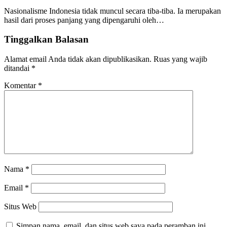
Nasionalisme Indonesia tidak muncul secara tiba-tiba. Ia merupakan
hasil dari proses panjang yang dipengaruhi oleh…
Tinggalkan Balasan
Alamat email Anda tidak akan dipublikasikan.
Ruas yang wajib
ditandai
*
Komentar
*
Nama
*
Email
*
Situs Web
Simpan nama, email, dan situs web saya pada peramban ini