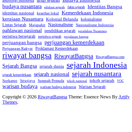
Budaya Indonesia
arsip sejarah
arkeologi indonesia
budaya nusantara
Identitas Bangsa
fakta sejarah
edukasi sejarah
Kemerdekaan Indonesia
identitas nasional
kearifan lokal
kerajaan Nusantara
Kolonial Belanda
kolonialisme
Nasionalisme
Lintas Sejarah
Nasionalisme Indonesia
Majapahit
pahlawan nasional
pendidikan sejarah
peradaban Nusantara
peristiwa bersejarah
peristiwa sejarah
perjalanan bangsa
perjuangan kemerdekaan
perjuangan bangsa
Perjuangan Rakyat
Proklamasi Kemerdekaan
riwayat bangsa
RiwayatBangsa
RiwayatBangsa.com
sejarah Indonesia
Sejarah Bangsa
sejarah dunia
sejarah nusantara
sejarah nasional
sejarah kemerdekaan
tokoh sejarah
Soekarno
Sriwijaya
Sumpah Pemuda
VOC
tokoh nasional
warisan budaya
Warisan Sejarah
warisan budaya indonesia
Copyright © 2026
RiwayatBangsa
Theme: Essence News By
Artify
Themes
.