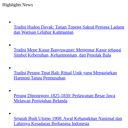
Skip
Highlights News
to
content
Tradisi Hudoq Dayak: Tarian Topeng Sakral Penjaga Ladang
dan Warisan Leluhur Kalimantan
Tradisi Mepe Kasur Banyuwangi: Menjemur Kasur sebagai
Simbol Kebersihan, Keharmonisan, dan Penolak Bala
Tradisi Perang Tipat Bali: Ritual Unik yang Mengajarkan
Harmoni Tanpa Permusuhan
Perang Diponegoro 1825-1830: Perlawanan Besar Jawa
Melawan Penjajahan Belanda
Sejarah Budi Utomo 1908: Awal Kebangkitan Nasional dan
Lahirnya Kesadaran Berbangsa Indonesia