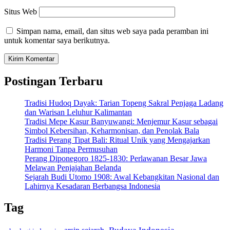
Situs Web
Simpan nama, email, dan situs web saya pada peramban ini
untuk komentar saya berikutnya.
Postingan Terbaru
Tradisi Hudoq Dayak: Tarian Topeng Sakral Penjaga Ladang
dan Warisan Leluhur Kalimantan
Tradisi Mepe Kasur Banyuwangi: Menjemur Kasur sebagai
Simbol Kebersihan, Keharmonisan, dan Penolak Bala
Tradisi Perang Tipat Bali: Ritual Unik yang Mengajarkan
Harmoni Tanpa Permusuhan
Perang Diponegoro 1825-1830: Perlawanan Besar Jawa
Melawan Penjajahan Belanda
Sejarah Budi Utomo 1908: Awal Kebangkitan Nasional dan
Lahirnya Kesadaran Berbangsa Indonesia
Tag