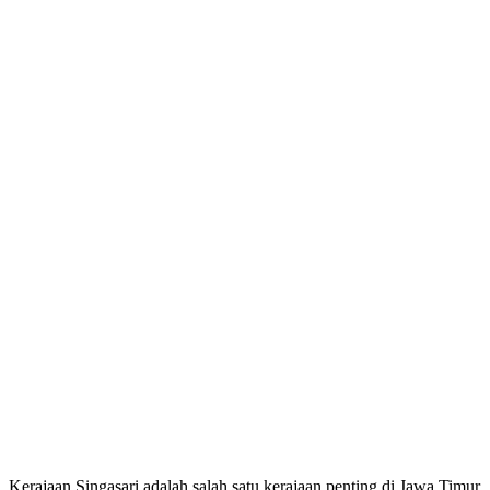
Kerajaan Singasari adalah salah satu kerajaan penting di Jawa Timur