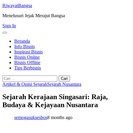
RiwayatBangsa
Menelusuri Jejak Merajut Bangsa
Sign In
Beranda
Info Bisnis
Inspirasi Bisnis
Bisnis Online
Bisnis Offline
Tips Berbisnis
Cari
untuk:
Artikel & Opini Sejarah
Sejarah Nusantara
Sejarah Kerajaan Singasari: Raja,
Budaya & Kejayaan Nusantara
semogasuksesbos
8 months ago