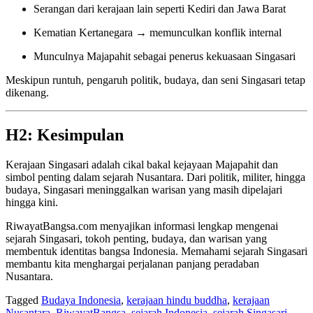
Serangan dari kerajaan lain seperti Kediri dan Jawa Barat
Kematian Kertanegara → memunculkan konflik internal
Munculnya Majapahit sebagai penerus kekuasaan Singasari
Meskipun runtuh, pengaruh politik, budaya, dan seni Singasari tetap
dikenang.
H2: Kesimpulan
Kerajaan Singasari adalah cikal bakal kejayaan Majapahit dan
simbol penting dalam sejarah Nusantara. Dari politik, militer, hingga
budaya, Singasari meninggalkan warisan yang masih dipelajari
hingga kini.
RiwayatBangsa.com menyajikan informasi lengkap mengenai
sejarah Singasari, tokoh penting, budaya, dan warisan yang
membentuk identitas bangsa Indonesia. Memahami sejarah Singasari
membantu kita menghargai perjalanan panjang peradaban
Nusantara.
Tagged
Budaya Indonesia
,
kerajaan hindu buddha
,
kerajaan
Nusantara
,
RiwayatBangsa
,
sejarah Indonesia
,
sejarah Singasari
,