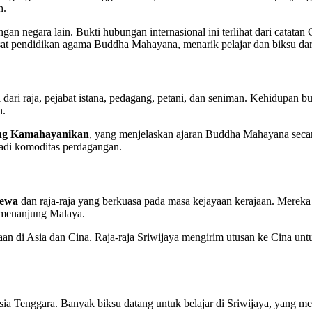
h.
gan negara lain. Bukti hubungan internasional ini terlihat dari catata
usat pendidikan agama Buddha Mahayana, menarik pelajar dan biksu dari
diri dari raja, pejabat istana, pedagang, petani, dan seniman. Kehidu
n.
ng Kamahayanikan
, yang menjelaskan ajaran Buddha Mahayana secar
jadi komoditas perdagangan.
Dewa
dan raja-raja yang berkuasa pada masa kejayaan kerajaan. Merek
emenanjung Malaya.
aan di Asia dan Cina. Raja-raja Sriwijaya mengirim utusan ke Cina un
 Tenggara. Banyak biksu datang untuk belajar di Sriwijaya, yang memi