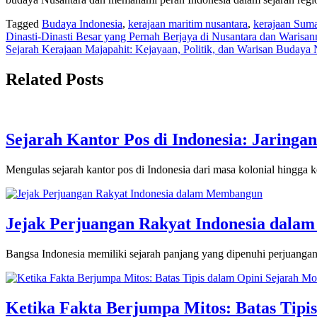
Tagged
Budaya Indonesia
,
kerajaan maritim nusantara
,
kerajaan Suma
Navigasi
Dinasti-Dinasti Besar yang Pernah Berjaya di Nusantara dan Warisa
Sejarah Kerajaan Majapahit: Kejayaan, Politik, dan Warisan Budaya 
pos
Related Posts
Sejarah Kantor Pos di Indonesia: Jarin
Mengulas sejarah kantor pos di Indonesia dari masa kolonial hingga
Jejak Perjuangan Rakyat Indonesia dal
Bangsa Indonesia memiliki sejarah panjang yang dipenuhi perjuanga
Ketika Fakta Berjumpa Mitos: Batas Tipi