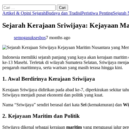
Cari
untuk:
Artikel & Opini Sejarah
Budaya dan Tradisi
Peristiwa Penting
Sejarah 
Sejarah Kerajaan Sriwijaya: Kejayaan M
semogasuksesbos
7 months ago
Indonesia memiliki sejarah panjang yang kaya akan kerajaan maritim
ke-13 Masehi. Terletak di wilayah Sumatera Selatan, Sriwijaya menja
pengaruh maritimnya, serta warisan yang masih terasa hingga kini.
1. Awal Berdirinya Kerajaan Sriwijaya
Kerajaan Sriwijaya didirikan pada abad ke-7, diperkirakan sekitar t
Sriwijaya menjadi pusat ekonomi dan politik yang kuat.
Nama “Sriwijaya” sendiri berasal dari kata
Sri
(kemakmuran) dan
Wi
2. Kejayaan Maritim dan Politik
Sriwijaya dikenal sebagai kerajaan
maritim
yang menguasai jalur per