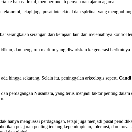
kerta ke bahasa lokal, mempermudah penyebaran ajaran agama.
ekonomi, tetapi juga pusat intelektual dan spiritual yang menghubung
t serangkaian serangan dari kerajaan lain dan melemahnya kontrol ter
idikan, dan pengaruh maritim yang diwariskan ke generasi berikutnya. K
h ada hingga sekarang. Selain itu, peninggalan arkeologis seperti
Candi
 dan perdagangan Nusantara, yang terus menjadi faktor penting dalam 
rn.
idak hanya menguasai perdagangan, tetapi juga menjadi pusat pendidi
emberikan pelajaran penting tentang kepemimpinan, toleransi, dan inov
nal dan global.