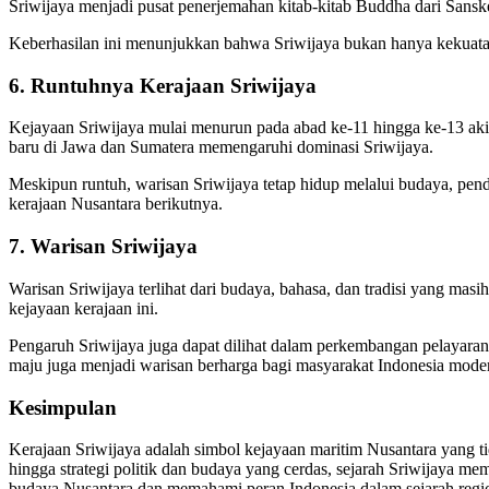
Sriwijaya menjadi pusat penerjemahan kitab-kitab Buddha dari Sans
Keberhasilan ini menunjukkan bahwa Sriwijaya bukan hanya kekuatan 
6. Runtuhnya Kerajaan Sriwijaya
Kejayaan Sriwijaya mulai menurun pada abad ke-11 hingga ke-13 akiba
baru di Jawa dan Sumatera memengaruhi dominasi Sriwijaya.
Meskipun runtuh, warisan Sriwijaya tetap hidup melalui budaya, pend
kerajaan Nusantara berikutnya.
7. Warisan Sriwijaya
Warisan Sriwijaya terlihat dari budaya, bahasa, dan tradisi yang masi
kejayaan kerajaan ini.
Pengaruh Sriwijaya juga dapat dilihat dalam perkembangan pelayaran
maju juga menjadi warisan berharga bagi masyarakat Indonesia mode
Kesimpulan
Kerajaan Sriwijaya adalah simbol kejayaan maritim Nusantara yang t
hingga strategi politik dan budaya yang cerdas, sejarah Sriwijaya m
budaya Nusantara dan memahami peran Indonesia dalam sejarah regio