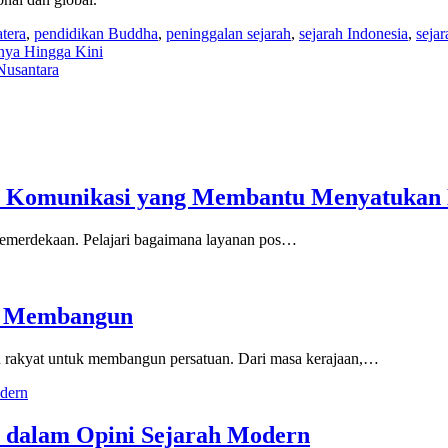
tera
,
pendidikan Buddha
,
peninggalan sejarah
,
sejarah Indonesia
,
sejar
nnya Hingga Kini
Nusantara
gan Komunikasi yang Membantu Menyatukan
 kemerdekaan. Pelajari bagaimana layanan pos…
am Membangun
n rakyat untuk membangun persatuan. Dari masa kerajaan,…
s dalam Opini Sejarah Modern