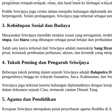
pengiriman rempah-rempah, emas, dan hasil bumi ke berbagai wilaya
Politik Sriwijaya juga cerdas dalam menjalin hubungan diplomatik den
berpengaruh. Selain perdagangan, Sriwijaya juga terkenal sebagai p
3. Kehidupan Sosial dan Budaya
Masyarakat Sriwijaya memiliki struktur sosial yang terorganisir, ter
stupa
, dan
biara
yang dibangun sebagai pusat belajar dan peribadata
Salah satu karya terkenal dari Sriwijaya adalah manuskrip
Sang Hya
pesat, termasuk pembuatan perhiasan, ukiran, dan keramik yang men
4. Tokoh Penting dan Pengaruh Sriwijaya
Beberapa tokoh penting dalam sejarah Sriwijaya adalah
Balaputra 
pengaruhnya hingga ke wilayah Sumatera, Jawa, Kalimantan, dan S
Sriwijaya juga terkenal karena hubungan diplomatiknya dengan keraj
dalam dokumen sejarah Cina, termasuk catatan Dinasti Tang.
5. Agama dan Pendidikan
Kerajaan Sriwijaya merupakan pusat penyebaran agama Buddha di Asia