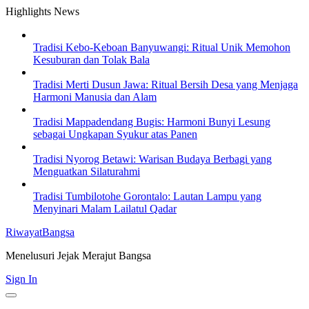
Skip
Highlights News
to
content
Tradisi Kebo-Keboan Banyuwangi: Ritual Unik Memohon
Kesuburan dan Tolak Bala
Tradisi Merti Dusun Jawa: Ritual Bersih Desa yang Menjaga
Harmoni Manusia dan Alam
Tradisi Mappadendang Bugis: Harmoni Bunyi Lesung
sebagai Ungkapan Syukur atas Panen
Tradisi Nyorog Betawi: Warisan Budaya Berbagi yang
Menguatkan Silaturahmi
Tradisi Tumbilotohe Gorontalo: Lautan Lampu yang
Menyinari Malam Lailatul Qadar
RiwayatBangsa
Menelusuri Jejak Merajut Bangsa
Sign In