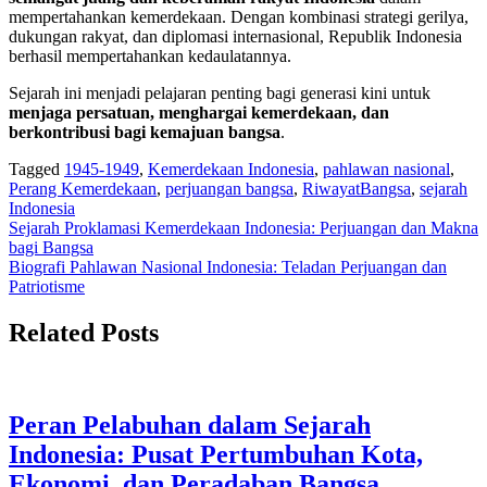
mempertahankan kemerdekaan. Dengan kombinasi strategi gerilya,
dukungan rakyat, dan diplomasi internasional, Republik Indonesia
berhasil mempertahankan kedaulatannya.
Sejarah ini menjadi pelajaran penting bagi generasi kini untuk
menjaga persatuan, menghargai kemerdekaan, dan
berkontribusi bagi kemajuan bangsa
.
Tagged
1945-1949
,
Kemerdekaan Indonesia
,
pahlawan nasional
,
Perang Kemerdekaan
,
perjuangan bangsa
,
RiwayatBangsa
,
sejarah
Indonesia
Navigasi
Sejarah Proklamasi Kemerdekaan Indonesia: Perjuangan dan Makna
bagi Bangsa
pos
Biografi Pahlawan Nasional Indonesia: Teladan Perjuangan dan
Patriotisme
Related Posts
Peran Pelabuhan dalam Sejarah
Indonesia: Pusat Pertumbuhan Kota,
Ekonomi, dan Peradaban Bangsa