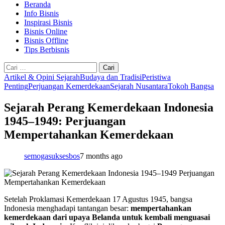
Beranda
Info Bisnis
Inspirasi Bisnis
Bisnis Online
Bisnis Offline
Tips Berbisnis
Cari
untuk:
Artikel & Opini Sejarah
Budaya dan Tradisi
Peristiwa
Penting
Perjuangan Kemerdekaan
Sejarah Nusantara
Tokoh Bangsa
Sejarah Perang Kemerdekaan Indonesia
1945–1949: Perjuangan
Mempertahankan Kemerdekaan
semogasuksesbos
7 months ago
Setelah Proklamasi Kemerdekaan 17 Agustus 1945, bangsa
Indonesia menghadapi tantangan besar:
mempertahankan
kemerdekaan dari upaya Belanda untuk kembali menguasai