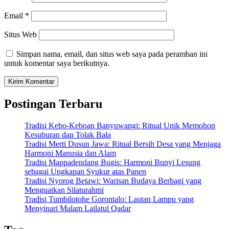
Email
*
Situs Web
Simpan nama, email, dan situs web saya pada peramban ini
untuk komentar saya berikutnya.
Postingan Terbaru
Tradisi Kebo-Keboan Banyuwangi: Ritual Unik Memohon
Kesuburan dan Tolak Bala
Tradisi Merti Dusun Jawa: Ritual Bersih Desa yang Menjaga
Harmoni Manusia dan Alam
Tradisi Mappadendang Bugis: Harmoni Bunyi Lesung
sebagai Ungkapan Syukur atas Panen
Tradisi Nyorog Betawi: Warisan Budaya Berbagi yang
Menguatkan Silaturahmi
Tradisi Tumbilotohe Gorontalo: Lautan Lampu yang
Menyinari Malam Lailatul Qadar