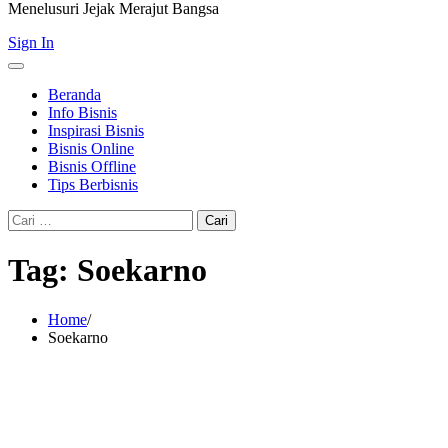
Menelusuri Jejak Merajut Bangsa
Sign In
Beranda
Info Bisnis
Inspirasi Bisnis
Bisnis Online
Bisnis Offline
Tips Berbisnis
Cari
untuk:
Tag:
Soekarno
Home
Soekarno