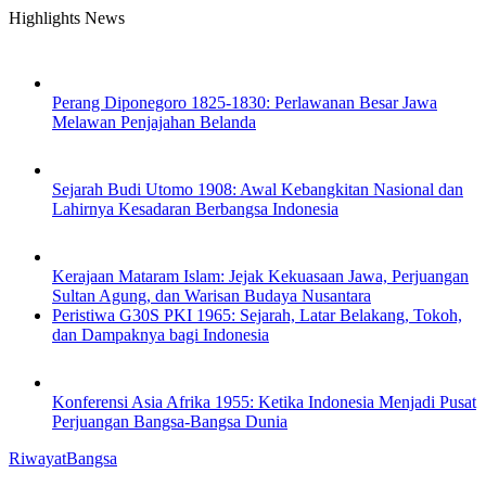
Skip
Highlights News
to
content
Perang Diponegoro 1825-1830: Perlawanan Besar Jawa
Melawan Penjajahan Belanda
Sejarah Budi Utomo 1908: Awal Kebangkitan Nasional dan
Lahirnya Kesadaran Berbangsa Indonesia
Kerajaan Mataram Islam: Jejak Kekuasaan Jawa, Perjuangan
Sultan Agung, dan Warisan Budaya Nusantara
Peristiwa G30S PKI 1965: Sejarah, Latar Belakang, Tokoh,
dan Dampaknya bagi Indonesia
Konferensi Asia Afrika 1955: Ketika Indonesia Menjadi Pusat
Perjuangan Bangsa-Bangsa Dunia
RiwayatBangsa