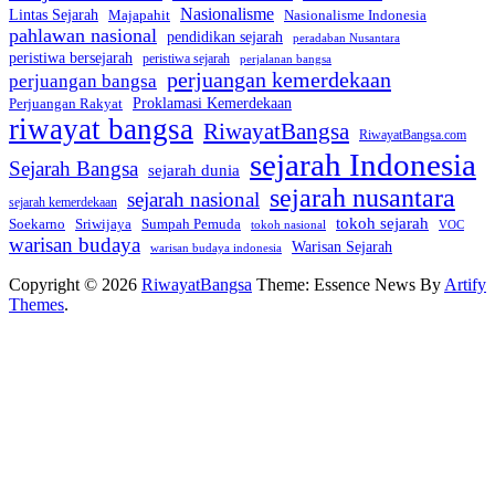
Nasionalisme
Lintas Sejarah
Nasionalisme Indonesia
Majapahit
pahlawan nasional
pendidikan sejarah
peradaban Nusantara
peristiwa bersejarah
peristiwa sejarah
perjalanan bangsa
perjuangan kemerdekaan
perjuangan bangsa
Perjuangan Rakyat
Proklamasi Kemerdekaan
riwayat bangsa
RiwayatBangsa
RiwayatBangsa.com
sejarah Indonesia
Sejarah Bangsa
sejarah dunia
sejarah nusantara
sejarah nasional
sejarah kemerdekaan
tokoh sejarah
Soekarno
Sriwijaya
Sumpah Pemuda
VOC
tokoh nasional
warisan budaya
Warisan Sejarah
warisan budaya indonesia
Copyright © 2026
RiwayatBangsa
Theme: Essence News By
Artify
Themes
.